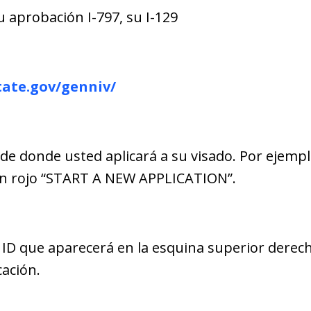
su aprobación I-797, su I-129
state.gov/genniv/
sde donde usted aplicará a su visado. Por ejempl
tón rojo “START A NEW APPLICATION”.
 ID que aparecerá en la esquina superior derech
cación.