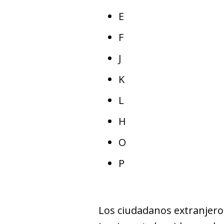
E
F
J
K
L
H
O
P
Los ciudadanos extranjeros