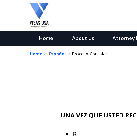
Home
About Us
Attorney P
Home
Español
Proceso Consular
Servicios de Inm
en los Estados U
Permítanos Ayudarlo a O
de los Estados Unidos
UNA VEZ QUE USTED REC
Contáctenos
B