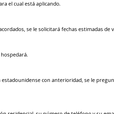
ara el cual está aplicando.
 acordados, se le solicitará fechas estimadas de v
 hospedará.
a estadounidense con anterioridad, se le pregun
ión residencial, su número de teléfono y su emai