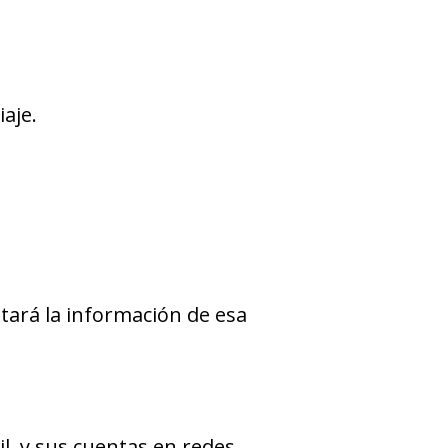
iaje.
tará la información de esa
l, y sus cuentas en redes